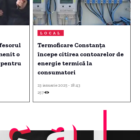
LOCAL
ofesorul
Termoficare Constanța
menit o
începe citirea contoarelor de
 pentru
energie termică la
consumatori
23 ianuarie 2025 - 18:43
257
cal