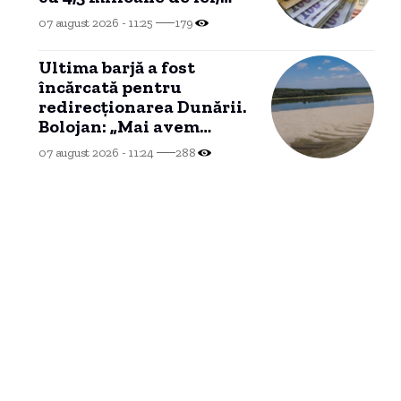
procurorii au detaliat
07 august 2026 - 11:25
179
schema utilizată.
Ultima barjă a fost
încărcată pentru
redirecționarea Dunării.
Bolojan: „Mai avem
patru-cinci zile”
07 august 2026 - 11:24
288