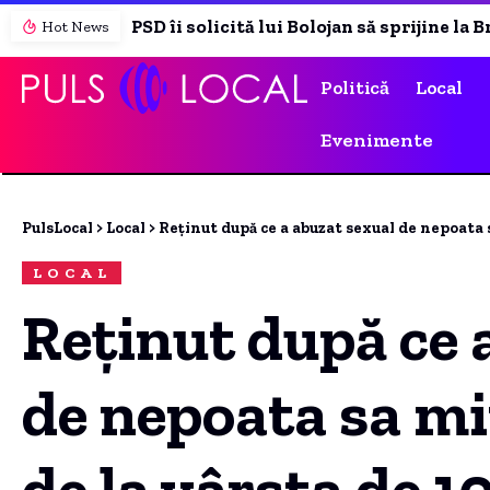
PSD îi solicită lui Bolojan să sprijine la Bruxelles reluarea activității centralelor pe cărbune: „România nu poate fi lăsată în întuneric”
Hot News
Politică
Local
Evenimente
PulsLocal
>
Local
>
Reținut după ce a abuzat sexual de nepoata 
LOCAL
Reținut după ce 
de nepoata sa m
de la vârsta de 1