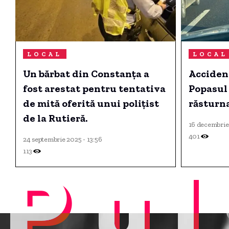
LOCAL
LOCAL
Un bărbat din Constanța a
Acciden
fost arestat pentru tentativa
Popasul 
de mită oferită unui polițist
răsturna
de la Rutieră.
16 decembrie
401
24 septembrie 2025 - 13:56
113
Pul