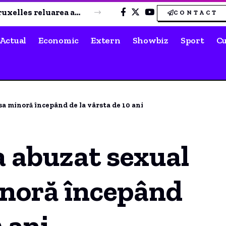
Cum profită Bulgaria de criza generată de nivelul scăzut al Dunării. Exporturile de energie au atins niveluri record.
CONTACT
Actual
Economic
Extern
Showbiz
Sport
Cu
sa minoră începând de la vârsta de 10 ani
a abuzat sexual
inoră începând
0 ani