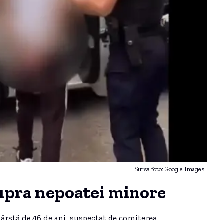
Sursa foto: Google Images
supra nepoatei minore
vârstă de 46 de ani, suspectat de comiterea