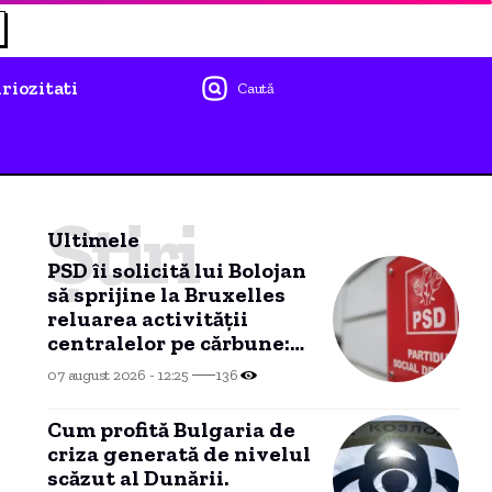
riozitati
Caută
Știri
Ultimele
PSD îi solicită lui Bolojan
să sprijine la Bruxelles
reluarea activității
centralelor pe cărbune:
„România nu poate fi
07 august 2026 - 12:25
136
lăsată în întuneric”
Cum profită Bulgaria de
criza generată de nivelul
scăzut al Dunării.