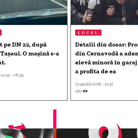
LOCAL
t pe DN 22, după
Detalii din dosar: Pr
Tașaul. O mașină s-a
din Cernavodă a ade
t.
elevă minoră în garaj
a profita de ea
 2024 - 08:49
23 aprilie 2026 - 12:41
280
sLo