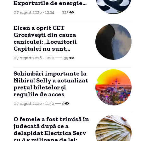
Exporturile de energie
au atins niveluri record.
07 august 2026 - 12:24
325
Elcen a oprit CET
Grozăveşti din cauza
caniculei: „Locuitorii
Capitalei nu sunt
afectați; apa caldă
07 august 2026 - 12:10
139
menajeră este asigurată”
Schimbări importante la
Nibiru! Selly a actualizat
prețul biletelor și
regulile de acces
07 august 2026 - 11:52
8
O femeie a fost trimisă în
judecată după ce a
delapidat Electrica Serv
cu 4,5 milioane de lei;