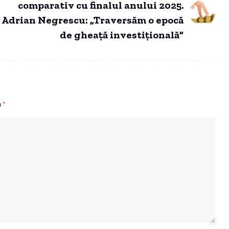
comparativ cu finalul anului 2025.
Adrian Negrescu: „Traversăm o epocă
de gheață investițională”
u
*