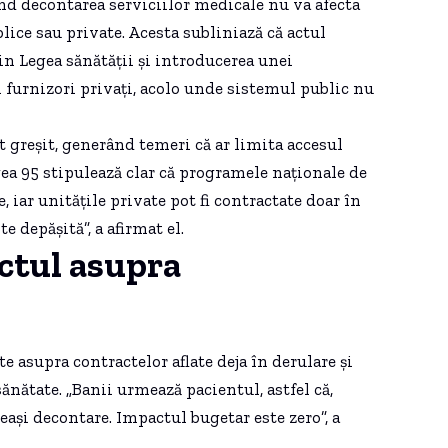
ind decontarea serviciilor medicale nu va afecta
lice sau private. Acesta subliniază că actul
n Legea sănătății și introducerea unei
furnizori privați, acolo unde sistemul public nu
t greșit, generând temeri că ar limita accesul
ea 95 stipulează clar că programele naționale de
, iar unitățile private pot fi contractate doar în
e depășită”, a afirmat el.
actul asupra
e asupra contractelor aflate deja în derulare și
ănătate. „Banii urmează pacientul, astfel că,
eeași decontare. Impactul bugetar este zero”, a