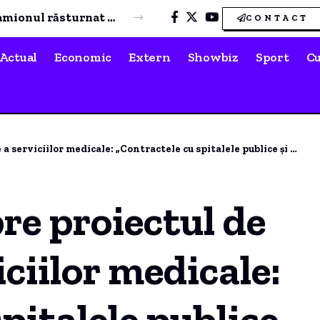
Numărul cazurilor de infecție cu virusul West Nile din acest sezon a ajuns la 10. Ce recomandă autoritățile
CONTACT
Actual
Economic
Extern
Showbiz
Sport
Cu
or medicale: „Contractele cu spitalele publice și private rămân în vigoare”
re proiectul de
ciilor medicale:
pitalele publice