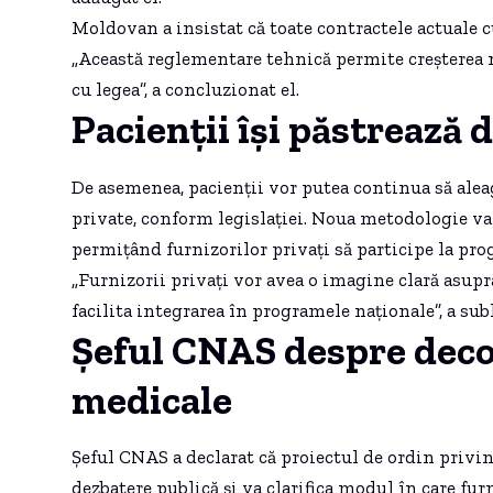
Moldovan a insistat că toate contractele actuale c
„Această reglementare tehnică permite creșterea 
cu legea”, a concluzionat el.
Pacienții își păstrează 
De asemenea, pacienții vor putea continua să alea
private, conform legislației. Noua metodologie va i
permițând furnizorilor privați să participe la pro
„Furnizorii privați vor avea o imagine clară asupra
facilita integrarea în programele naționale”, a su
Șeful CNAS despre decon
medicale
Șeful CNAS a declarat că proiectul de ordin privin
dezbatere publică și va clarifica modul în care fu