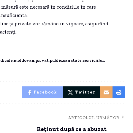
 măsură este necesară în condițiile în care
insuficientă.
blice și private vor rămâne în vigoare, asigurând
acienți.
dicale
moldovan
privat
public
sanatate
serviciilor
Facebook
Twitter
ARTICOLUL URMĂTOR
Reținut după ce a abuzat