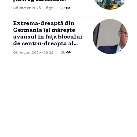
energetic este gândit să-
06 august 2026 - 18:32
27
i dezavantajeze pe
cetățeni”
Extrema-dreaptă din
Germania îşi măreşte
avansul în faţa blocului
de centru-dreapta al
cancelarului Friedrich
06 august 2026 - 18:24
26
Merz (sondaj)