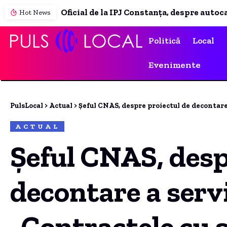
Hot News
Politică
Local
Evenimente
PulsLocal
>
Actual
>
Șeful CNAS, despre proiectul de decontare a serviciil
ACTUAL
Șeful CNAS, desp
decontare a servi
„Contractele cu s