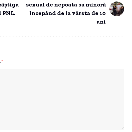
câștiga
sexual de nepoata sa minoră
l PNL.
începând de la vârsta de 10
ani
u
*