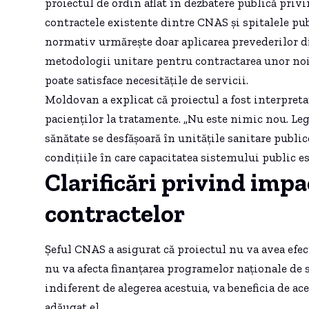
proiectul de ordin aflat în dezbatere publică priv
contractele existente dintre CNAS și spitalele pub
normativ urmărește doar aplicarea prevederilor di
metodologii unitare pentru contractarea unor noi 
poate satisface necesitățile de servicii.
Moldovan a explicat că proiectul a fost interpreta
pacienților la tratamente. „Nu este nimic nou. Leg
sănătate se desfășoară în unitățile sanitare publice
condițiile în care capacitatea sistemului public est
Clarificări privind imp
contractelor
Șeful CNAS a asigurat că proiectul nu va avea efect
nu va afecta finanțarea programelor naționale de s
indiferent de alegerea acestuia, va beneficia de ac
adăugat el.