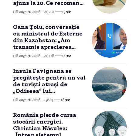
ajuns la 10. Ce recomandă
autoritățile
06 august 2026 - 20:40
13
Oana Țoiu, conversație
cu ministrul de Externe
din Kazahstan: „Am
transmis aprecierea
noastră pentru reluarea
06 august 2026 - 20:08
14
exporturilor de țiței”
Insula Favignana se
pregăteşte pentru un val
de turişti atraşi de
„Odiseea” lui
Christopher Nolan. „Ne-
06 august 2026 - 19:24
18
ar putea face rău”
România pierde cursa
stocării energiei.
Christian Năsulea:
„Întreg sistemul