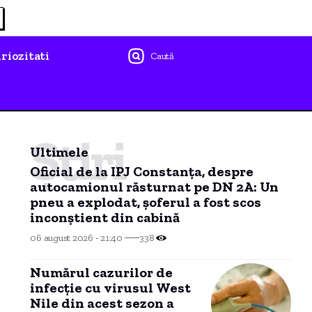
riozitati
Caută
Știri
Ultimele
Oficial de la IPJ Constanța, despre
autocamionul răsturnat pe DN 2A: Un
pneu a explodat, șoferul a fost scos
inconștient din cabină
06 august 2026 - 21:40
338
Numărul cazurilor de
infecție cu virusul West
Nile din acest sezon a