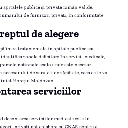
u spitalele publice și private rămân valide.
numărului de furnizori privați, în conformitate
dreptul de alegere
gă între tratamentele în spitale publice sau
dentifica zonele deficitare în servicii medicale,
gramele naționale acolo unde este necesar.
 necesarului de servicii de sănătate, ceea ce le va
bliniat Horațiu Moldovan.
tarea serviciilor
d decontarea serviciilor medicale este în
rnizorii privați pot colabora cu CNAS pentru a