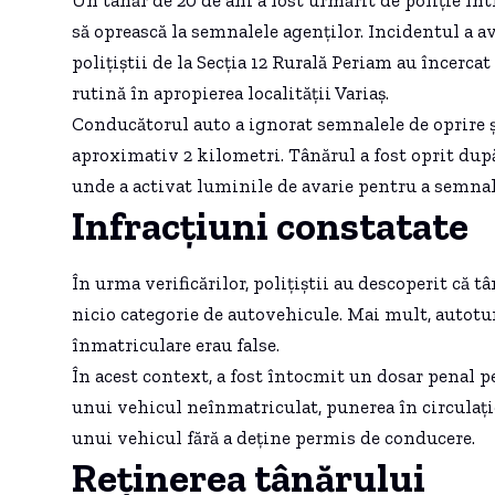
să oprească la semnalele agenților. Incidentul a av
polițiștii de la Secția 12 Rurală Periam au încerc
rutină în apropierea localității Variaș.
Conducătorul auto a ignorat semnalele de oprire și 
aproximativ 2 kilometri. Tânărul a fost oprit dup
unde a activat luminile de avarie pentru a semnal
Infracțiuni constatate
În urma verificărilor, polițiștii au descoperit că
nicio categorie de autovehicule. Mai mult, autot
înmatriculare erau false.
În acest context, a fost întocmit un dosar penal 
unui vehicul neînmatriculat, punerea în circulați
unui vehicul fără a deține permis de conducere.
Reținerea tânărului