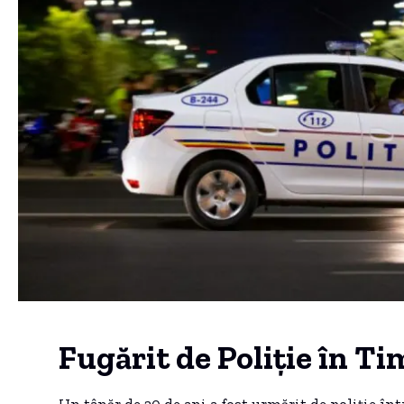
Fugărit de Poliție în Ti
Un tânăr de 20 de ani a fost urmărit de poliție înt