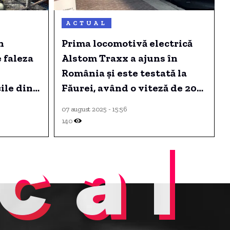
ACTUAL
n
Prima locomotivă electrică
 faleza
Alstom Traxx a ajuns în
România și este testată la
ile din
Făurei, având o viteză de 200
km/h și capacitatea de a
07 august 2025 - 15:56
tracta 16 vagoane.
140
cal