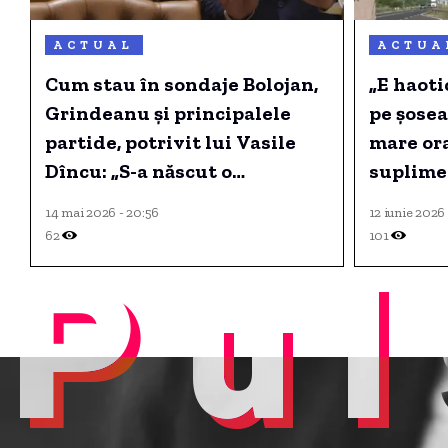
ACTUAL
ACTUA
Cum stau în sondaje Bolojan,
„E haoti
Grindeanu și principalele
pe șosea
partide, potrivit lui Vasile
mare ora
Dîncu: „S-a născut o
suplime
mitologie a salvatorului”
rutiere,
14 mai 2026 - 20:56
12 iunie 2026
62
101
Pul