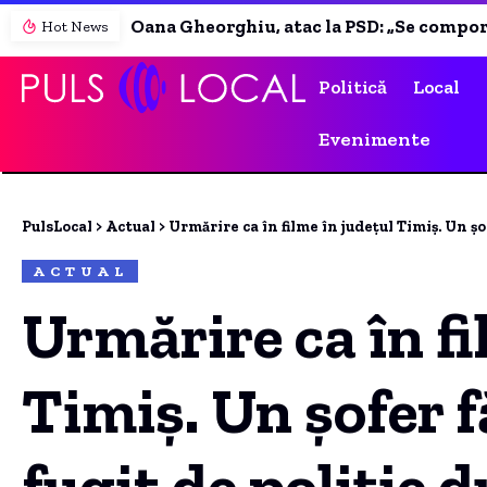
Oana Gheorghiu, atac la PSD: „Se comportă precum copiii din curtea școlii care fac bullying”. Ce spune despre alegerile anticipate
Hot News
Politică
Local
Evenimente
PulsLocal
>
Actual
>
Urmărire ca în filme în județul Timiș. Un șofer fără per
ACTUAL
Urmărire ca în fi
Timiș. Un șofer 
fugit de poliție 