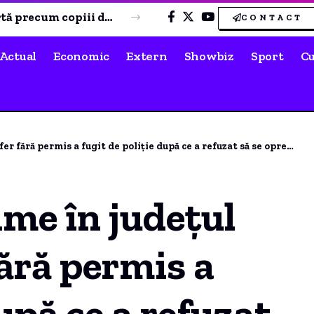
Adelina Pestrițu, mesaj tranșant după 16 ani în media: „Nu poți să mulțumești pe toată lumea”
CONTACT
Actual
Economic
Extern
Showbiz
Sport
Cu
mis a fugit de poliție după ce a refuzat să se oprească la un control de rutină.
lme în județul
fără permis a
după ce a refuzat