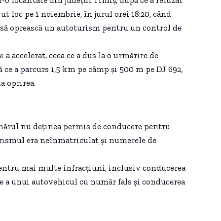
ut loc pe 1 noiembrie, în jurul orei 18:20, când
at să oprească un autoturism pentru un control de
a accelerat, ceea ce a dus la o urmărire de
ă ce a parcurs 1,5 km pe câmp și 500 m pe DJ 692,
a oprirea.
 tânărul nu deținea permis de conducere pentru
urismul era neînmatriculat și numerele de
pentru mai multe infracțiuni, inclusiv conducerea
e a unui autovehicul cu număr fals și conducerea