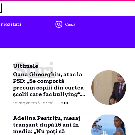
riozitati
Caută
Știri
Ultimele
Oana Gheorghiu, atac la
PSD: „Se comportă
precum copiii din curtea
școlii care fac bullying”.
Ce spune despre
10 august 2026 - 04:08
7
alegerile anticipate
Adelina Pestrițu, mesaj
tranșant după 16 ani în
media: „Nu poți să