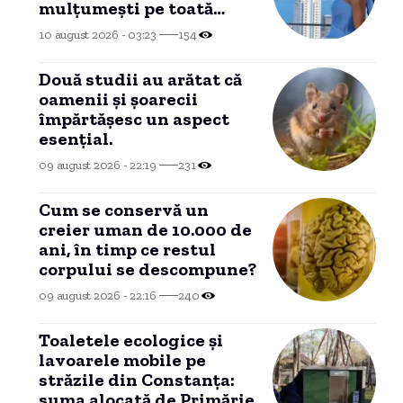
mulțumești pe toată
lumea”
10 august 2026 - 03:23
154
Două studii au arătat că
oamenii și șoarecii
împărtășesc un aspect
esențial.
09 august 2026 - 22:19
231
Cum se conservă un
creier uman de 10.000 de
ani, în timp ce restul
corpului se descompune?
09 august 2026 - 22:16
240
Toaletele ecologice și
lavoarele mobile pe
străzile din Constanța:
suma alocată de Primărie