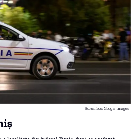
Sursa foto: Google Images
miș
r-o localitate din județul Timiș, după ce a refuzat