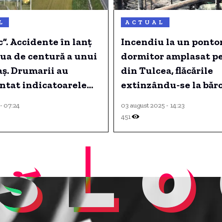
L
ACTUAL
c”. Accidente în lanț
Incendiu la un ponto
ua de centură a unui
dormitor amplasat pe
ș. Drumarii au
din Tulcea, flăcările
ntat indicatoarele
extinzându-se la bărc
 însă fără succes.
apropiere.
 - 07:24
03 august 2025 - 14:23
451
sLo