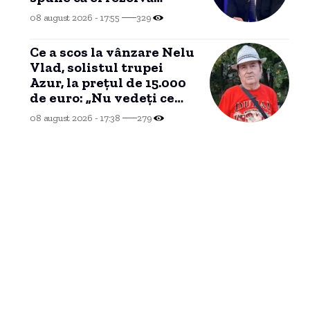
problemele românilor””
08 august 2026 - 17:55
329
Ce a scos la vânzare Nelu
Vlad, solistul trupei
Azur, la prețul de 15.000
de euro: „Nu vedeți ce
este în țara asta? Nu mai
08 august 2026 - 17:38
279
am timp”