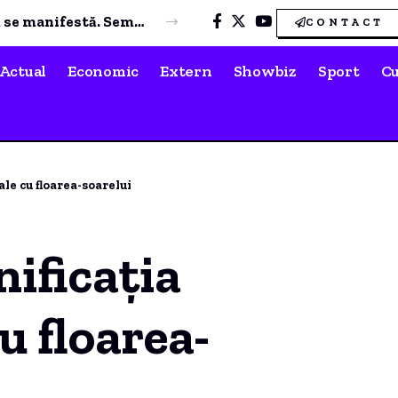
Dan Motreanu, reacție după menținerea ratingului de țară: „Nu putem reveni la iluzia că există bani nelimitați”
CONTACT
Actual
Economic
Extern
Showbiz
Sport
Cu
ale cu floarea-soarelui
ificația
u floarea-