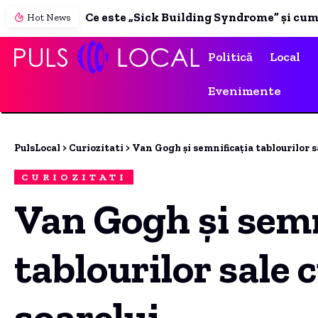
Hot News
Politică
Local
Evenimente
PulsLocal
>
Curiozitati
>
Van Gogh și semnificația tablourilor s
CURIOZITATI
Van Gogh și semn
tablourilor sale c
soarelui