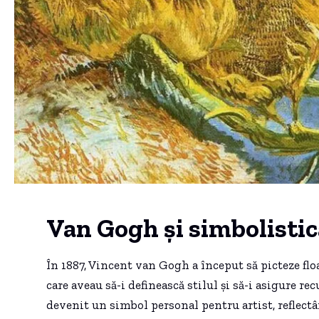
Van Gogh și simbolistica
În 1887, Vincent van Gogh a început să picteze floa
care aveau să-i definească stilul și să-i asigure re
devenit un simbol personal pentru artist, reflectâ