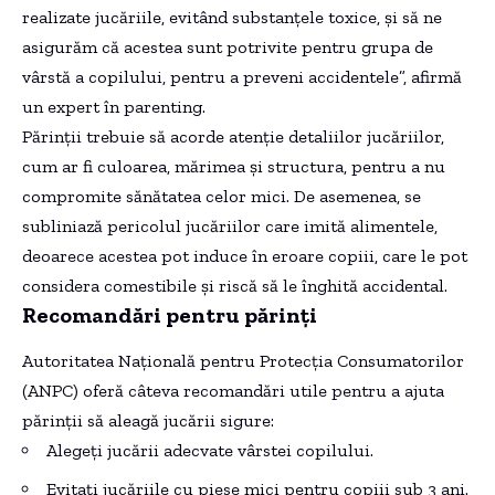
realizate jucăriile, evitând substanțele toxice, și să ne
asigurăm că acestea sunt potrivite pentru grupa de
vârstă a copilului, pentru a preveni accidentele”, afirmă
un expert în parenting.
Părinții trebuie să acorde atenție detaliilor jucăriilor,
cum ar fi culoarea, mărimea și structura, pentru a nu
compromite sănătatea celor mici. De asemenea, se
subliniază pericolul jucăriilor care imită alimentele,
deoarece acestea pot induce în eroare copiii, care le pot
considera comestibile și riscă să le înghită accidental.
Recomandări pentru părinți
Autoritatea Națională pentru Protecția Consumatorilor
(ANPC) oferă câteva recomandări utile pentru a ajuta
părinții să aleagă jucării sigure:
Alegeți jucării adecvate vârstei copilului.
Evitați jucăriile cu piese mici pentru copiii sub 3 ani.