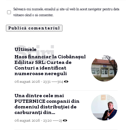
Salvează-mi numele, emailul și site-ul web în acest navigator pentru data
viitoare când o să comentez.
Știri
Ultimele
Haos financiar la Ciobănașul
Edilitar SRL: Curtea de
Conturi a identificat
numeroase nereguli
06 august 2026 - 23:31
304
Una dintre cele mai
PUTERNICE companii din
domeniul distribuției de
carburanți din
CONSTANȚA, investiție în
06 august 2026 - 23:20
23
Portul Tisovița.