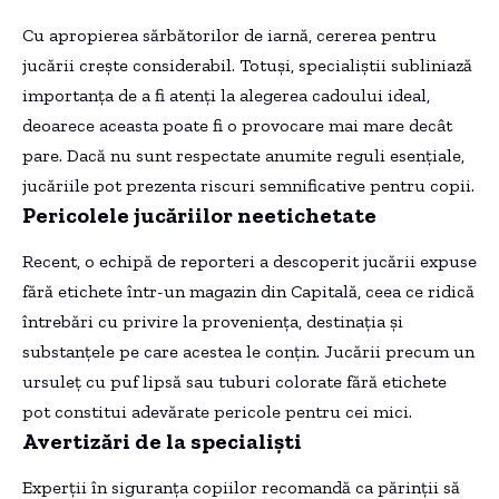
Cu apropierea sărbătorilor de iarnă, cererea pentru
jucării crește considerabil. Totuși, specialiștii subliniază
importanța de a fi atenți la alegerea cadoului ideal,
deoarece aceasta poate fi o provocare mai mare decât
pare. Dacă nu sunt respectate anumite reguli esențiale,
jucăriile pot prezenta riscuri semnificative pentru copii.
Pericolele jucăriilor neetichetate
Recent, o echipă de reporteri a descoperit jucării expuse
fără etichete într-un magazin din Capitală, ceea ce ridică
întrebări cu privire la proveniența, destinația și
substanțele pe care acestea le conțin. Jucării precum un
ursuleț cu puf lipsă sau tuburi colorate fără etichete
pot constitui adevărate pericole pentru cei mici.
Avertizări de la specialiști
Experții în siguranța copiilor recomandă ca părinții să