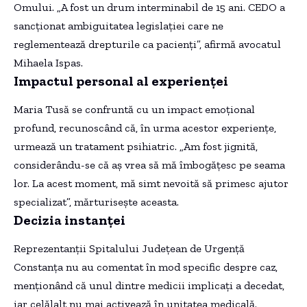
Omului. „A fost un drum interminabil de 15 ani. CEDO a
sancționat ambiguitatea legislației care ne
reglementează drepturile ca pacienți”, afirmă avocatul
Mihaela Ispas.
Impactul personal al experienței
Maria Tusă se confruntă cu un impact emoțional
profund, recunoscând că, în urma acestor experiențe,
urmează un tratament psihiatric. „Am fost jignită,
considerându-se că aș vrea să mă îmbogățesc pe seama
lor. La acest moment, mă simt nevoită să primesc ajutor
specializat”, mărturisește aceasta.
Decizia instanței
Reprezentanții Spitalului Județean de Urgență
Constanța nu au comentat în mod specific despre caz,
menționând că unul dintre medicii implicați a decedat,
iar celălalt nu mai activează în unitatea medicală.