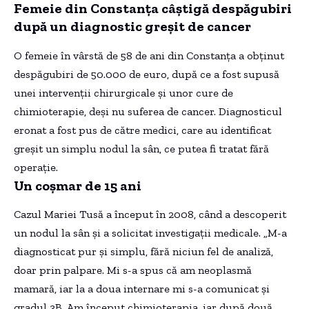
Femeie din Constanța câștigă despăgubiri
după un diagnostic greșit de cancer
O femeie în vârstă de 58 de ani din Constanța a obținut
despăgubiri de 50.000 de euro, după ce a fost supusă
unei intervenții chirurgicale și unor cure de
chimioterapie, deși nu suferea de cancer. Diagnosticul
eronat a fost pus de către medici, care au identificat
greșit un simplu nodul la sân, ce putea fi tratat fără
operație.
Un coșmar de 15 ani
Cazul Mariei Tusă a început în 2008, când a descoperit
un nodul la sân și a solicitat investigații medicale. „M-a
diagnosticat pur și simplu, fără niciun fel de analiză,
doar prin palpare. Mi s-a spus că am neoplasmă
mamară, iar la a doua internare mi s-a comunicat și
gradul 3B. Am început chimioterapia, iar după două