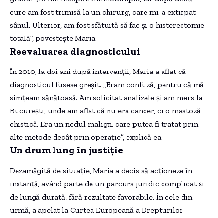
cure am fost trimisă la un chirurg, care mi-a extirpat
sânul. Ulterior, am fost sfătuită să fac și o histerectomie
totală”, povestește Maria.
Reevaluarea diagnosticului
În 2010, la doi ani după intervenții, Maria a aflat că
diagnosticul fusese greșit. „Eram confuză, pentru că mă
simțeam sănătoasă. Am solicitat analizele și am mers la
București, unde am aflat că nu era cancer, ci o mastoză
chistică. Era un nodul malign, care putea fi tratat prin
alte metode decât prin operație”, explică ea.
Un drum lung în justiție
Dezamăgită de situație, Maria a decis să acționeze în
instanță, având parte de un parcurs juridic complicat și
de lungă durată, fără rezultate favorabile. În cele din
urmă, a apelat la Curtea Europeană a Drepturilor