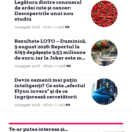
Legătura dintre consumul
de ardei iute și cancer:
Descoperirile unui nou
studiu
09 august 2026 - 07:10
306
Rezultate LOTO – Duminică,
9 august 2026: Reportul la
6/49 depășește 9,53 milioane
de euro, iar la Joker este mai
mare de 650.000 de euro
09 august 2026 - 06:40
308
Devin oamenii mai puțin
inteligenți? Ce este „efectul
Flynn invers” și de ce
îngrijorează cercetătorii
09 august 2026 - 06:10
202
Te-ar putea interesa și...