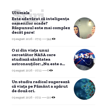
Știri
Ultimele
Este adevărat că inteligența
oamenilor scade?
Răspunsul este mai complex
decât pare!
09 august 2026 - 07:13
344
O zi din viața unui
cercetător NASA care
studiază sănătatea
astronauților: „Nu este o
știință complicată”
09 august 2026 - 07:12
6
Un studiu radical sugerează
că viața pe Pământ a apărut
de două ori.
09 august 2026 - 07:11
210