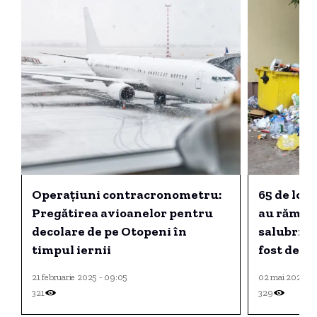
Operațiuni contracronometru:
65 de loca
Pregătirea avioanelor pentru
au rămas 
decolare de pe Otopeni în
salubrizar
timpul iernii
fost decla
21 februarie 2025 - 09:05
02 mai 2026 - 
321
329