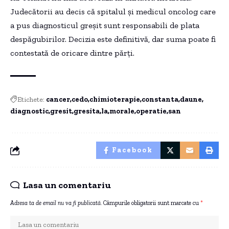
Judecătorii au decis că spitalul și medicul oncolog care
a pus diagnosticul greșit sunt responsabili de plata
despăgubirilor. Decizia este definitivă, dar suma poate fi
contestată de oricare dintre părți.
Etichete:
cancer
cedo
chimioterapie
constanta
daune
diagnostic
gresit
gresita
la
morale
operatie
san
Facebook
Lasa un comentariu
Adresa ta de email nu va fi publicată.
Câmpurile obligatorii sunt marcate cu
*