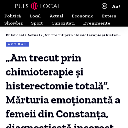
Aa
Politică
Local
Actual
Economic
Extern
Showbiz
Sport
Curiozitati
Evenimente
PulsLocal
>
Actual
>
„Am trecut prin chimioterapie și histerectomie totală”. Mărturia emoționantă a femeii din Constanța, diagnosticată incorect cu cancer.
ACTUAL
„Am trecut prin
chimioterapie și
histerectomie totală”.
Mărturia emoționantă a
femeii din Constanța,
diagnosticată incorect