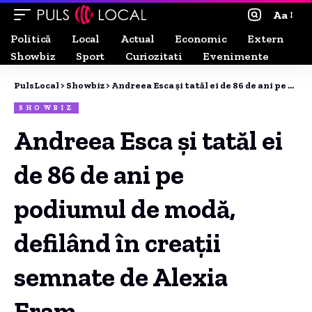
Aa
Politică
Local
Actual
Economic
Extern
Showbiz
Sport
Curiozitati
Evenimente
PulsLocal
>
Showbiz
>
Andreea Esca și tatăl ei de 86 de ani pe podiumul de modă, defilând în creații semnate de Alexia Eram.
SHOWBIZ
Andreea Esca și tatăl ei
de 86 de ani pe
podiumul de modă,
defilând în creații
semnate de Alexia
Eram.