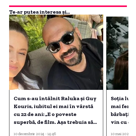
Te-ar putea interesa și...
Cum s-au întâlnit Raluka și Guy
Soția lui
Kouris, iubitul ei mai în vârstă
mai feric
cu 22 de ani: „E o poveste
bărbați se
superbă, de film. Așa trebuia să
vin cu o e
fie”
10 decembrie 2024 - 14:46
10 mai 2025 - 