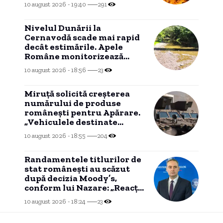
sprijiniți de două elicoptere.
10 august 2026 - 19:40
291
Nivelul Dunării la
Cernavodă scade mai rapid
decât estimările. Apele
Române monitorizează
situația.
10 august 2026 - 18:56
23
Miruță solicită creșterea
numărului de produse
românești pentru Apărare.
„Vehiculele destinate
Armatei Române au
10 august 2026 - 18:55
204
eticheta «Fabricat în
România»”
Randamentele titlurilor de
stat românești au scăzut
după decizia Moody’s,
conform lui Nazare: „Reacția
piețelor a fost una
10 august 2026 - 18:24
23
favorabilă”