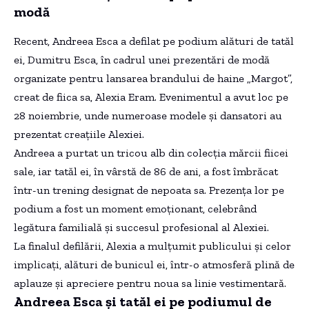
modă
Recent, Andreea Esca a defilat pe podium alături de tatăl
ei, Dumitru Esca, în cadrul unei prezentări de modă
organizate pentru lansarea brandului de haine „Margot”,
creat de fiica sa, Alexia Eram. Evenimentul a avut loc pe
28 noiembrie, unde numeroase modele și dansatori au
prezentat creațiile Alexiei.
Andreea a purtat un tricou alb din colecția mărcii fiicei
sale, iar tatăl ei, în vârstă de 86 de ani, a fost îmbrăcat
într-un trening designat de nepoata sa. Prezența lor pe
podium a fost un moment emoționant, celebrând
legătura familială și succesul profesional al Alexiei.
La finalul defilării, Alexia a mulțumit publicului și celor
implicați, alături de bunicul ei, într-o atmosferă plină de
aplauze și apreciere pentru noua sa linie vestimentară.
Andreea Esca și tatăl ei pe podiumul de