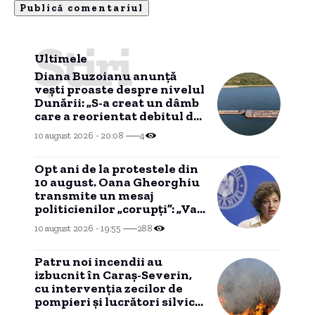
Știri
Ultimele
Diana Buzoianu anunță
vești proaste despre nivelul
Dunării: „S-a creat un dâmb
care a reorientat debitul de
apă”
10 august 2026 - 20:08
4
Opt ani de la protestele din
10 august. Oana Gheorghiu
transmite un mesaj
politicienilor „corupți”: „Va
veni ziua în care veţi plăti”
10 august 2026 - 19:55
288
Patru noi incendii au
izbucnit în Caraş-Severin,
cu intervenția zecilor de
pompieri și lucrători silvici,