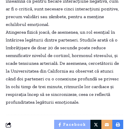
înseamnă că pentru fiecare interacțiune negativă, cum
ar fi o critică, sunt necesare cinci interacțiuni pozitive,
precum validări sau zâmbete, pentru a menține
echilibrul emoțional.
Atingerea fizică joacă, de asemenea, un rol esențial în
întărirea legăturii dintre parteneri. Studiile arată că o
îmbrățișare de doar 20 de secunde poate reduce
semnificativ nivelul de cortizol, hormonul stresului, și
scade tensiunea arterială. De asemenea, cercetătorii de
la Universitatea din California au observat că atunci
când doi parteneri cu o conexiune profundă se privesc
în ochi timp de trei minute, ritmurile lor cardiace și
respirația încep să se sincronizeze, ceea ce reflectă
profunditatea legăturii emoționale.
Facebook