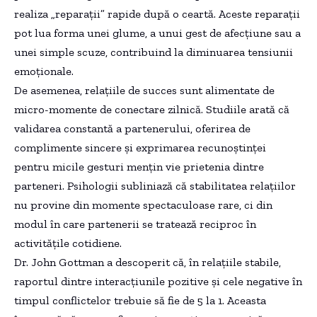
realiza „reparații” rapide după o ceartă. Aceste reparații
pot lua forma unei glume, a unui gest de afecțiune sau a
unei simple scuze, contribuind la diminuarea tensiunii
emoționale.
De asemenea, relațiile de succes sunt alimentate de
micro-momente de conectare zilnică. Studiile arată că
validarea constantă a partenerului, oferirea de
complimente sincere și exprimarea recunoștinței
pentru micile gesturi mențin vie prietenia dintre
parteneri. Psihologii subliniază că stabilitatea relațiilor
nu provine din momente spectaculoase rare, ci din
modul în care partenerii se tratează reciproc în
activitățile cotidiene.
Dr. John Gottman a descoperit că, în relațiile stabile,
raportul dintre interacțiunile pozitive și cele negative în
timpul conflictelor trebuie să fie de 5 la 1. Aceasta