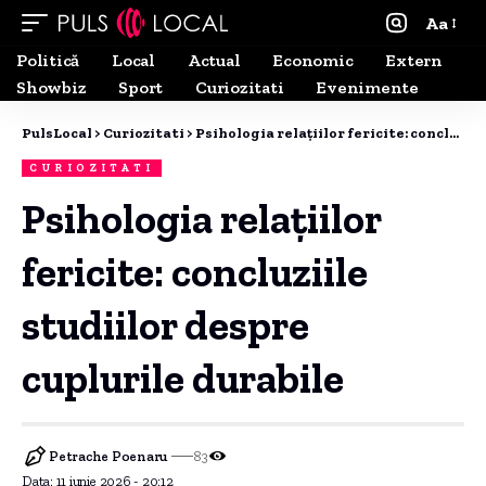
Aa
Politică
Local
Actual
Economic
Extern
Showbiz
Sport
Curiozitati
Evenimente
PulsLocal
>
Curiozitati
>
Psihologia relațiilor fericite: concluziile studiilor despre cuplurile durabile
CURIOZITATI
Psihologia relațiilor
fericite: concluziile
studiilor despre
cuplurile durabile
Petrache Poenaru
83
Data: 11 iunie 2026 - 20:12