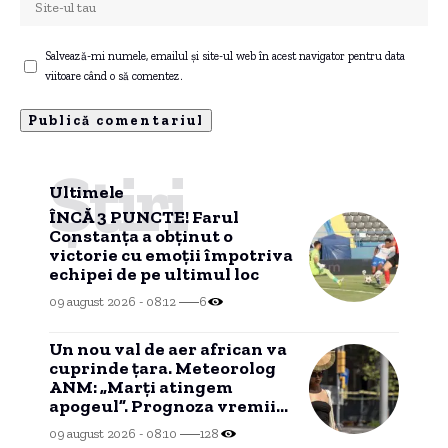
Salvează-mi numele, emailul și site-ul web în acest navigator pentru data
viitoare când o să comentez.
Știri
Ultimele
ÎNCĂ 3 PUNCTE! Farul
Constanța a obținut o
victorie cu emoții împotriva
echipei de pe ultimul loc
09 august 2026 - 08:12
6
Un nou val de aer african va
cuprinde țara. Meteorolog
ANM: „Marți atingem
apogeul”. Prognoza vremii
pentru următoarele zile
09 august 2026 - 08:10
128