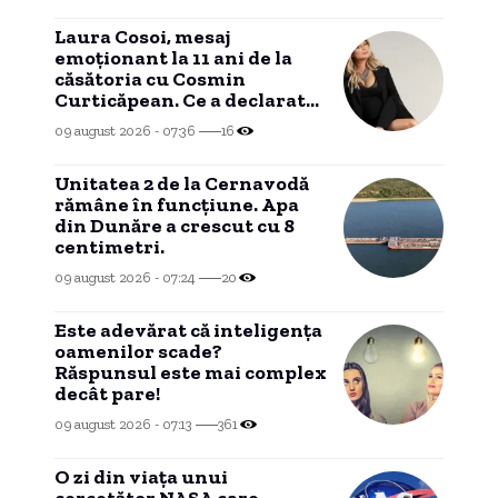
Laura Cosoi, mesaj
emoționant la 11 ani de la
căsătoria cu Cosmin
Curticăpean. Ce a declarat
despre tatăl celor cinci
09 august 2026 - 07:36
16
fetițe
Unitatea 2 de la Cernavodă
rămâne în funcțiune. Apa
din Dunăre a crescut cu 8
centimetri.
09 august 2026 - 07:24
20
Este adevărat că inteligența
oamenilor scade?
Răspunsul este mai complex
decât pare!
09 august 2026 - 07:13
361
O zi din viața unui