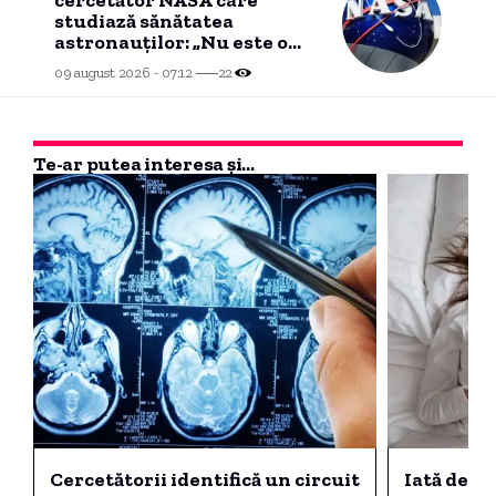
cercetător NASA care
studiază sănătatea
astronauților: „Nu este o
știință complicată”
09 august 2026 - 07:12
22
Te-ar putea interesa și...
Cercetătorii identifică un circuit
Iată de c