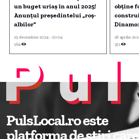
un buget uriaș în anul 2025!
obține 
Anunțul președintelui „roș-
constru
albilor”
Dinamo:
imediat
25 decembrie 2024 - 20:04
26 aprilie 202
264
351
Pul
PulsLocal.ro este
platforma de știri care