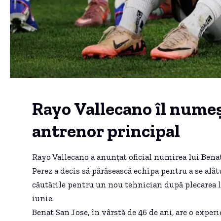
Rayo Vallecano îl numeș
antrenor principal
Rayo Vallecano a anunțat oficial numirea lui Benat
Perez a decis să părăsească echipa pentru a se alătu
căutările pentru un nou tehnician după plecarea lui
iunie.
Benat San Jose, în vârstă de 46 de ani, are o exper