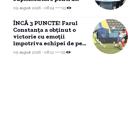
Unitatea 2 de la
09 august 2026 - 08:24
23
Cernavodă
ÎNCĂ 3 PUNCTE! Farul
Constanța a obținut o
victorie cu emoții
împotriva echipei de pe
ultimul loc
09 august 2026 - 08:12
25