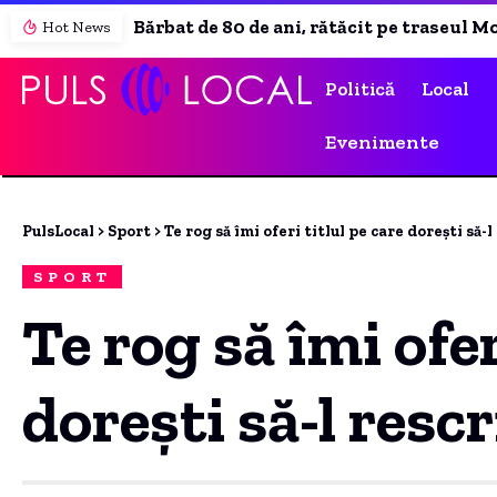
Bărbat de 80 de ani, rătăcit pe traseul Moldoveanu, salvat după 8 ore
Hot News
Politică
Local
Evenimente
PulsLocal
>
Sport
>
Te rog să îmi oferi titlul pe care dorești să-l
SPORT
Te rog să îmi ofer
dorești să-l rescr