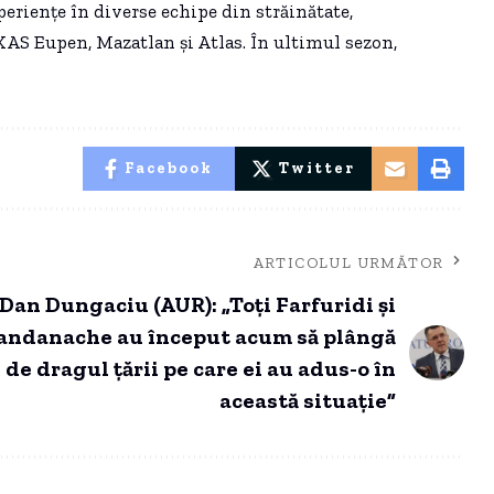
periențe în diverse echipe din străinătate,
 KAS Eupen, Mazatlan și Atlas. În ultimul sezon,
Facebook
Twitter
ARTICOLUL URMĂTOR
Dan Dungaciu (AUR): „Toți Farfuridi și
andanache au început acum să plângă
de dragul țării pe care ei au adus-o în
această situație”