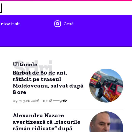
riozitati
Caută
Știri
Ultimele
Bărbat de 80 de ani,
rătăcit pe traseul
Moldoveanu, salvat după
8 ore
09 august 2026 - 10:08
9
Alexandru Nazare
avertizează că „riscurile
rămân ridicate” după