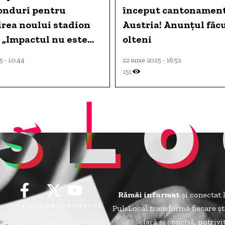
fonduri pentru
început cantonament
irea noului stadion
Austria! Anunțul făc
 „Impactul nu este
olteni
”
5 - 10:44
22 iunie 2025 - 16:52
151
sLo
Rămâi informat
și conectat 
FACEBOOK
Twitter
YOUTUBE
PulsLocal transformă fiecare șt
clară și concisă, potriv