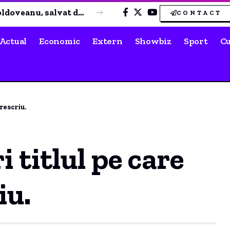
Alexandru Nazare avertizează că „riscurile rămân ridicate” după rapoartele Fitch și Moody’s: „Nu a fost o perioadă simplă”
CONTACT
Actual
Economic
Extern
Showbiz
Sport
Cu
 rescriu.
i titlul pe care
iu.