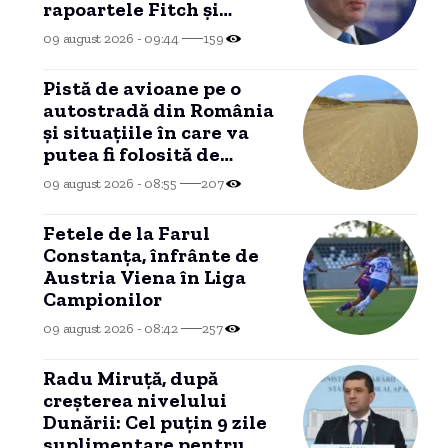
rapoartele Fitch și
Moody’s: „Nu a fost o
09 august 2026 - 09:44
159
perioadă simplă”
Pistă de avioane pe o
autostradă din România
și situațiile în care va
putea fi folosită de
aeronave pentru
09 august 2026 - 08:55
207
aterizare.
Fetele de la Farul
Constanța, înfrânte de
Austria Viena în Liga
Campionilor
09 august 2026 - 08:42
257
Radu Miruță, după
creșterea nivelului
Dunării: Cel puțin 9 zile
suplimentare pentru