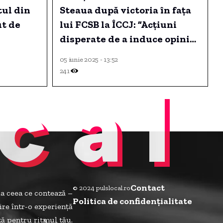
ul din
Steaua după victoria în fața
ut de
lui FCSB la ÎCCJ: ”Acțiuni
disperate de a induce opinia
publică în eroare”
05 iunie 2025 - 13:52
241
cal
Contact
© 2024 pulslocal.ro
la ceea ce contează –
Politica de confidenţialitate
ire într-o experiență
ită pentru ritmul tău.